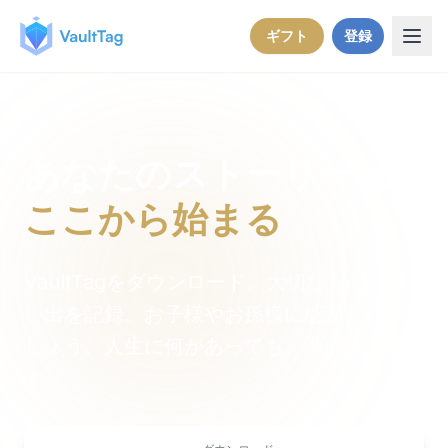
Skip to content
ギフト
登録
あなたのストーリーは
ここから始まる
VaultTagをダウンロード。大切なものの思
い出を記録。お子様やお孫様に感謝されるで
しょう。人生に何があっても、準備は万全で
す。