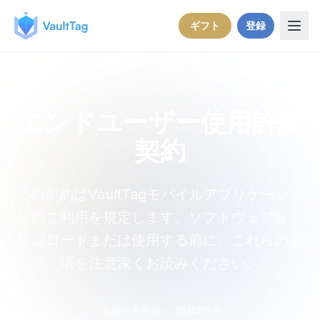
Skip to content
ギフト
登録
エンドユーザー使用許諾
契約
この契約はVaultTagモバイルアプリケーショ
ンのご利用を規定します。ソフトウェアをダ
ウンロードまたは使用する前に、これらの条
項を注意深くお読みください。
最終更新日： 2025年1月